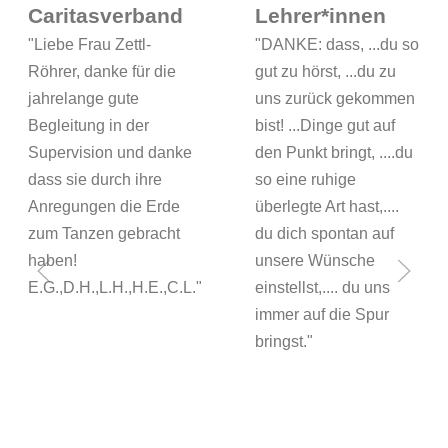
Caritasverband
Lehrer*innen
"Liebe Frau Zettl-
"DANKE: dass, ...du so
Röhrer, danke für die
gut zu hörst, ...du zu
jahrelange gute
uns zurück gekommen
Begleitung in der
bist! ...Dinge gut auf
Supervision und danke
den Punkt bringt, ....du
dass sie durch ihre
so eine ruhige
Anregungen die Erde
überlegte Art hast,....
zum Tanzen gebracht
du dich spontan auf
haben!
unsere Wünsche
E.G.,D.H.,L.H.,H.E.,C.L."
einstellst,.... du uns
immer auf die Spur
bringst."