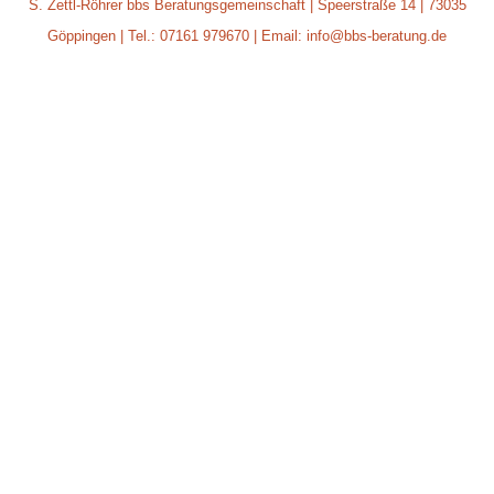
S. Zettl-Röhrer bbs Beratungsgemeinschaft | Speerstraße 14 | 73035
Göppingen | Tel.: 07161 979670 | Email: info@bbs-beratung.de